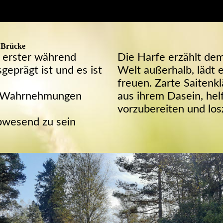
s Brücke
s erster während
Die Harfe erzählt de
eprägt ist und es ist
Welt außerhalb, lädt e
freuen. Zarte Saitenk
h Wahrnehmungen
aus ihrem Dasein, hel
vorzubereiten und los
bwesend zu sein