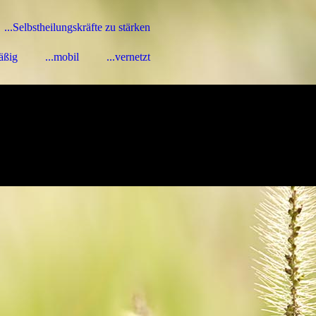
...Selbstheilungskräfte zu stärken
äßig
...mobil
...vernetzt