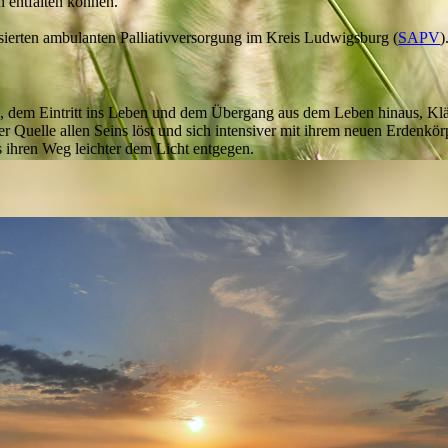
ch entfalten können.
sierten ambulanten Palliativversorgung im Kreis Ludwigsburg (
SAPV
)
n, dem Eintritt ins Leben und dem Übergang aus dem Leben hinaus, Kl
er Quelle allen Seins löst und sich intensiver mit ihrem neuen Erdenkör
 ihren Weg leichter dem Licht entgegen.