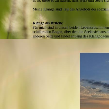
es ist, diese so zu nutzen, dass Herz und Seele si
Meine Klänge sind Teil des Angebots der speziali
Klänge als Brücke
Für mich sind in diesen beiden Lebensabschnitte
schillernden Bogen, über den die Seele sich aus d
anderen Seite und findet entlang des Klangbogens