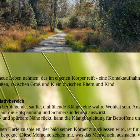
eue Leben nehmen, das im eigenen Körper reift - eine Kontaktaufnah
Außen, zwischen Groß und Klein zwischen Eltern und Kind.
iativbereich
 beruhigende, sanfte, einhüllende Klänge eine wahre Wohltat sein. Aus
, auf die Entspannung und Schmerzlinderung auswirkt.
t- und spürbare Nähe rückt, kann die Klangbegleitung für Betroffene
en Harfe zu spielen, der bald seinen Körper zurücklassen wird, ist fü
 begegne. Diese Momente zeigen mir, was das Menschsein ausmacht, wi