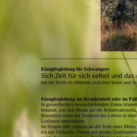
Klangbegleitung für Schwangere
Sich Zeit für sich selbst und das
n
mit der Harfe als Mittlerin zwischen Innen und 
Klangbegleitung am Krankenbett oder im Pall
In gesundheitlich herausfordernden Zeiten können
bekannt, wie sich Musik auf die Rekonvaleszenz
Besonders wenn der Horizont des Lebens in sich
Loslassen unterstützen.
Im Hospiz oder zuhause an der Seite eines Mensch
ich mit Ehrfurcht, Demut und großer Dankbarkeit