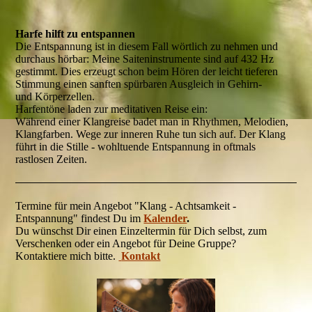
Harfe hilft zu entspannen
Die Entspannung ist in diesem Fall wörtlich zu nehmen und
durchaus hörbar: Meine Saiteninstrumente sind auf 432 Hz
gestimmt. Dies erzeugt schon beim Hören der leicht tieferen
Stimmung einen sanften spürbaren Ausgleich in Gehirn-
und Körperzellen.
Harfentöne laden zur meditativen Reise ein:
Während einer Klangreise badet man in Rhythmen, Melodien,
Klangfarben. Wege zur inneren Ruhe tun sich auf. Der Klang
führt in die Stille - wohltuende Entspannung in oftmals
rastlosen Zeiten.
Termine für mein Angebot "Klang - Achtsamkeit -
Entspannung" findest Du im
Kalender
.
Du wünschst Dir einen Einzeltermin für Dich selbst, zum
Verschenken oder ein Angebot für Deine Gruppe?
Kontaktiere mich bitte.
Kontakt